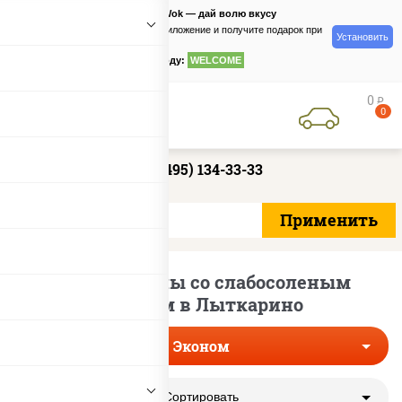
PizzaSushiWok — дай волю вкусу
Скачайте приложение и получите подарок при
Установить
заказе
по промокоду:
WELCOME
0
руб
0
+7 (495) 134-33-33
Эконом роллы со слабосоленым
лососем в Лыткарино
Эконом
Сортировать