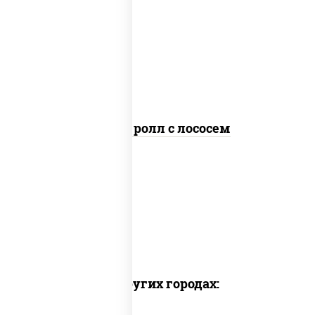
загустители сахар яйца чеснок
специи перец черный консерванты),
рис, нори, сыр "пармезан", лосось
слабосоленый, салат "айсберг",
кунжут
Цезарь ролл с лососем
Доставка в других городах: