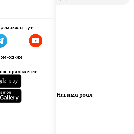
ромокоды тут
рис, нори, сыр сливочный, огурцы
свежие, лосось слабосоленый
 134-33-33
ное приложение
Сяке Нагима ролл
соус "цезарь" (масло растительное