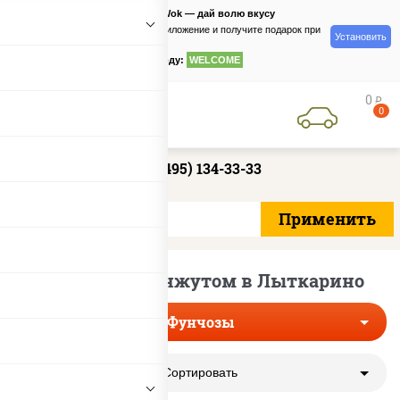
PizzaSushiWok — дай волю вкусу
Скачайте приложение и получите подарок при
Установить
заказе
по промокоду:
WELCOME
0
руб
0
+7 (495) 134-33-33
Фунчозы с кунжутом в Лыткарино
Фунчозы
Сортировать