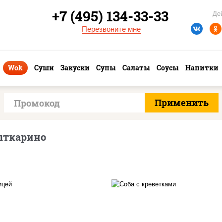
+7 (495) 134-33-33
Де
Перезвоните мне
Wok
Суши
Закуски
Супы
Салаты
Соусы
Напитки
ыткарино
асло растительное,
масло растительно