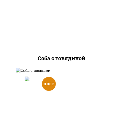
говядина, морковь, лук
гру
репчатый, перец
л
болгарский, кабачки, соус
бол
"чесночный", лапша
гречневая
Соба с говядиной
пост
масло растительное,
морковь, лук репчатый,
перец болгарский, кабачки,
соус "чесночный", лапша
гречневая, кунжут