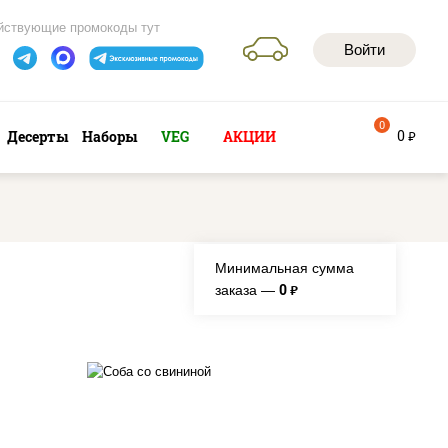
йствующие промокоды тут
Войти
0
0
Десерты
Наборы
VEG
АКЦИИ
руб
Минимальная сумма
0
заказа —
руб.
е,
масло растительное,