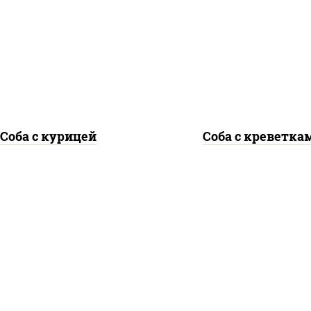
дка куриная, морковь,
креветки, морковь, 
ук репчатый, перец
репчатый, перец
гарский, кабачки, соус
болгарский, кабачки, 
"чесночный", лапша
"чесночный", лапш
гречневая
гречневая
Соба с курицей
Соба с креветка