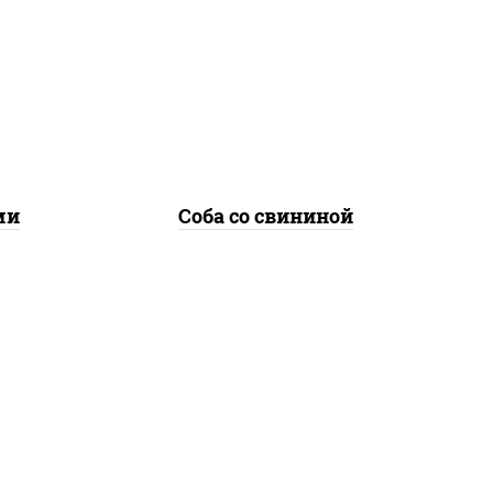
лук
свинина, морковь, лук
репчатый, перец
соус
болгарский, кабачки, соус
а
"чесночный", лапша
гречневая
ми
Соба со свининой