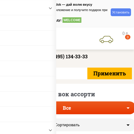
PizzaSushiWok — дай волю вкусу
Скачайте приложение и получите подарок при
Установить
заказе
по промокоду:
WELCOME
0
руб
0
+7 (495) 134-33-33
Суши вок ассорти
Все
Сортировать