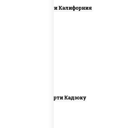
Ассорти Калифорния
агиро ролл,
калифорния спайс
, каппа
маки
Ассорти Кадзоку