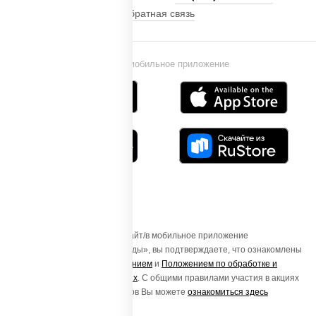
Обратная связь
Установи мобильное приложение
Осуществляя вход на этот Сайт/в мобильное приложение
«ПиццаСушиВок - доставка еды», вы подтверждаете, что ознакомлены
с
Пользовательским соглашением
и
Положением по обработке и
защите персональных данных
. С общими правилами участия в акциях
и порядке получения подарков Вы можете
ознакомиться здесь