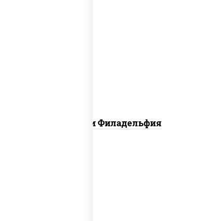
филадельфия ролл с угрем,
филадельфия ролл с креветкой,
филадельфия хит ролл
Ассорти Филадельфия
сливочный темпура ролл, динамит
темпура ролл, бекон темпура ролл,
цезарь темпура ролл