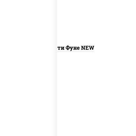
ролл калифорния хит 2, гурмэ темпура
ролл
Ассорти Фуне NEW
new
тунец темпура ролл
, сяке маки, ролл
калифорния хит 2, калифорния хит 1