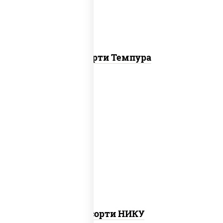
Ассорти Темпура
агиро ролл, цезарь темпура ролл,
митто ролл, тори маки ролл new, бекон
темпура ролл, ролл цезарь
Ассорти НИКУ