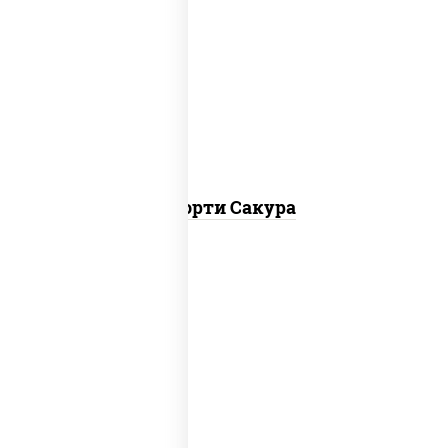
калифорния чиз, филадельфия дуэт
ролл, креветка люкс ролл, ролл цезарь
Ассорти Сакура
ролл калифорния хит 2, филадельфия
хит ролл, ролл цезарь