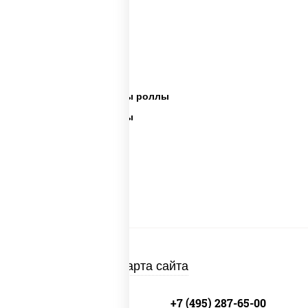
Сет пицца роллы
Ассорти сеты
Пицца суши вок сеты роллы
Пицца суши вок сеты
Сеты суши вок
Суши в суши сет
Суши сет солнцево
Суши set
Карта сайта
+7 (495) 134-33-33
+7 (495) 287-65-00