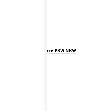
калифорния с креветкой, сяке маки,
унаги маки, филадельфия ролл с угрем,
агиро ролл, креветка люкс ролл,
токио
темпура ролл
, бекон темпура ролл,
сливочный темпура ролл, креветка
темпура ролл,
запеченный ролл
калифорния
,
запеченный лосось
,
бостон ролл, ролл сальмон
Ассорти PSW NEW
new
митто ролл, тори маки ролл new