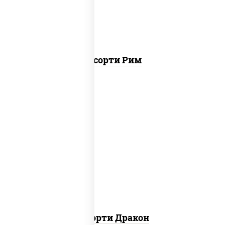
Ассорти Рим
канада, филадельфия ролл c огурцом
Ассорти Дракон