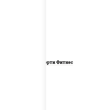
пост
ясай маки, каппа маки, чука ролл
Ассорти Фитнес
ролл цезарь, ролл цезарь с лососем