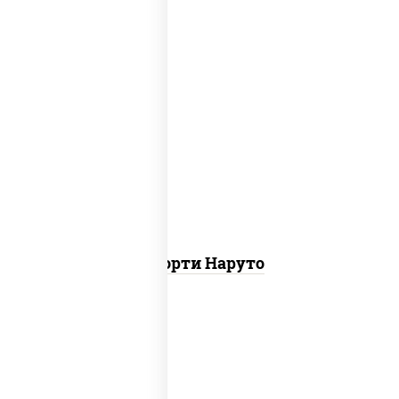
хотто ролл, бостон ролл, городpsw
Ассорти Наруто
ролл цезарь,
запеченный ролл