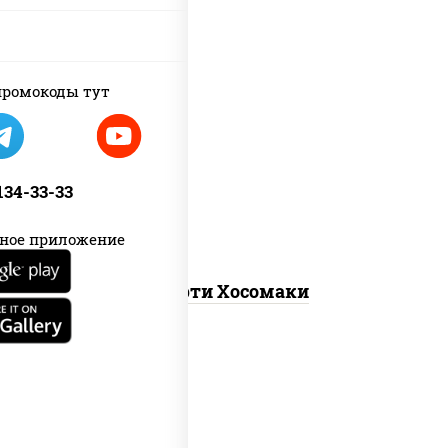
ромокоды тут
унаги маки, сяке маки, эби маки, каппа
маки
 134-33-33
ное приложение
Ассорти Хосомаки
new
каппа маки, филадельфия хит ролл,