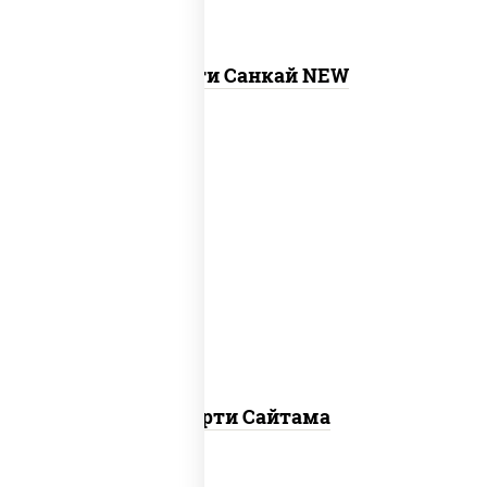
Ассорти Санкай NEW
хотто ролл, бостон ролл, темпура чиз
ролл, сяке нагима ролл, калифорния
лайт
Ассорти Сайтама