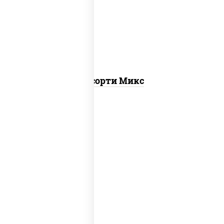
калифорния
,
запеченный лосось
,
калифорния с лососем с/с, гурмэ
темпура ролл, бекон темпура ролл
Ассорти Микс
ролл калифорния хит 2,
запеченный
ролл калифорния
, калифорния с
лососем с/с, калифорния хит 1