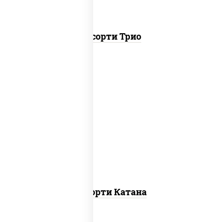
Ассорти Трио
запеченный ролл калифорния
,
запеченный лосось
, гурмэ темпура
ролл,
угорь темпура ролл
Ассорти Катана