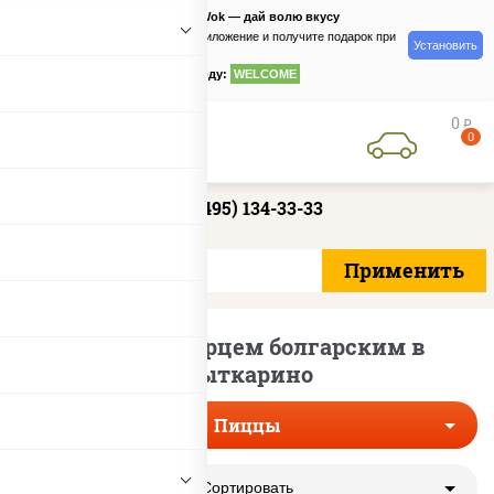
PizzaSushiWok — дай волю вкусу
Скачайте приложение и получите подарок при
Установить
заказе
по промокоду:
WELCOME
0
руб
0
+7 (495) 134-33-33
Пиццы с перцем болгарским в
Лыткарино
Пиццы
Сортировать