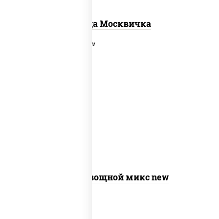
Пицца Москвичка
соус "шеф" (майонез соус соевый
зелень чеснок), моцарелла для
пиццы, шампиньоны св, помидоры,
перец болгарский, лук красный, соус
"песто" (базилик, петрушка, рукола,
сыр "пекорино-романо", кешью,
подсолнечное масло)
Пицца Овощной микс new