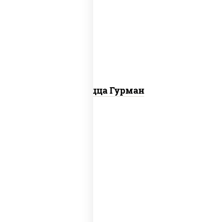
орегано чеснок), моцарелла для
пиццы, лук красный, колбаса
"пепперони", перец болгарский, соус
"техасский барбекю"
Пицца Гурман
соус "томатно - горчичный",
моцарелла для пиццы, шампиньоны
св, помидоры, перец болгарский,
говядина, грудка куриная, бекон