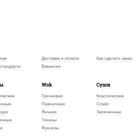
там
Доставка и оплата
Как сделать заказ
стандарты
Вакансии
лы
Wok
Суши
ические
Гречневая
Классические
енные
Пшеничная
Спайс
пуре
Яичная
Запеченные
енные
Тяханы
м
Фунчозы