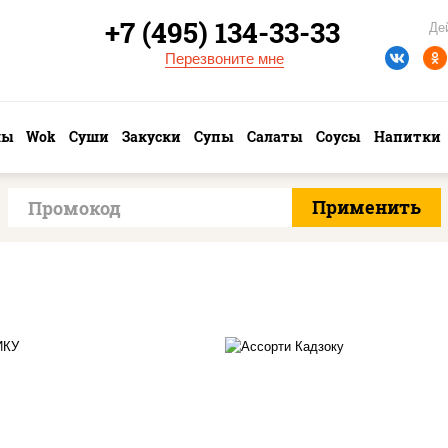
+7 (495) 134-33-33
Де
Перезвоните мне
лы
Wok
Суши
Закуски
Супы
Салаты
Соусы
Напитки
о ролл, цезарь темпура