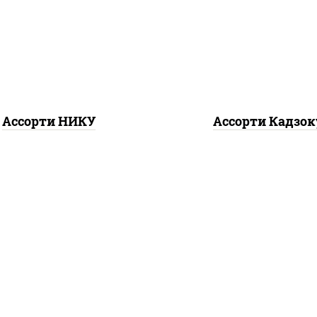
лл, митто ролл, тори
агиро ролл,
калифор
аки ролл new, бекон
спайс
, каппа мак
ура ролл, ролл цезарь
Ассорти НИКУ
Ассорти Кадзок