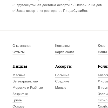
✅ Круглосуточная доставка ассорти в Лыткарино на дом.
✅ Заказ ассорти из ресторанов ПиццаСушиВок.
О компании
Контакты
Клиен
Отзывы
Карта сайта
Наши 
Пиццы
Ассорти
Рол
Мясные
Большие
Класс
Вегетарианские
Средние
Фирм
Морские и Рыбные
Малые
В тем
Закрытые
Запеч
Гриль
Эконо
Острые
Спайс