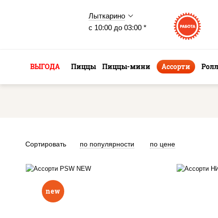
Лыткарино
с 10:00 до 03:00 *
ВЫГОДА
Пиццы
Пиццы-мини
Ассорти
Рол
Сортировать
по популярности
по цене
филадельфия ролл c
огурцом, ролл калифорния
new
хит 2, ролл цезарь,
калифорния с креветкой,
агир
сяке маки, унаги маки,