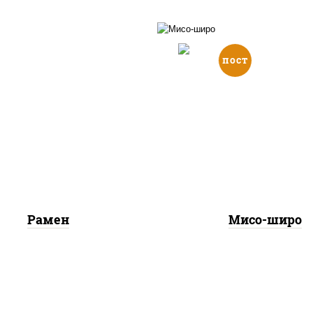
пост
оевая паста, ростки
бука., грибы шитаке,
вакаме водоросли, со
ьон куриный, куриная
бобы, грибы шиита
дка с паприкой, лапша
творог соевый
шеничная, лук порей
Рамен
Мисо-широ