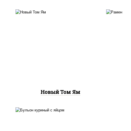
сливки, паста том ям,
с
лемонграсс, кокосовое
бам
молоко, чили перец, чеснок,
бул
креветки, томаты "черри",
гру
шампиньоны св, рис
п
Новый Том Ям