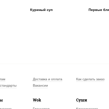
Куриный суп
Первые бл
там
Доставка и оплата
Как сделать заказ
стандарты
Вакансии
лы
Wok
Суши
ические
Гречневая
Классические