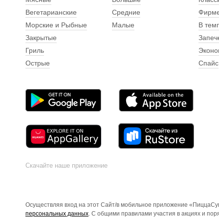
Вегетарианские
Средние
Фирм
Морские и Рыбные
Малые
В тем
Закрытые
Запеч
Гриль
Эконо
Острые
Спайс
Скачайте наше приложение
Осуществляя вход на этот Сайт/в мобильное приложение «ПиццаСуш
персональных данных
. С общими правилами участия в акциях и по