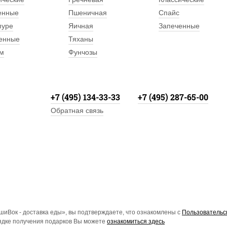
енные
Пшеничная
Спайс
пуре
Яичная
Запеченные
енные
Тяханы
м
Фунчозы
+7 (495) 134-33-33
+7 (495) 287-65-00
Обратная связь
иВок - доставка еды», вы подтверждаете, что ознакомлены с
Пользовательс
рядке получения подарков Вы можете
ознакомиться здесь