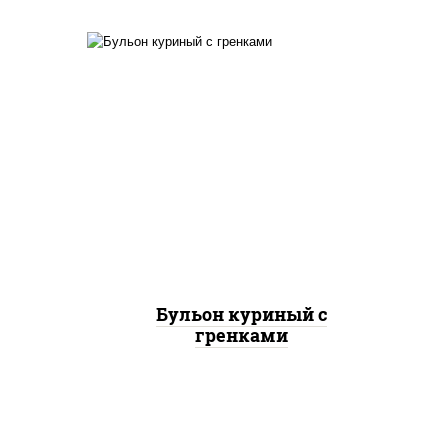
евые
бульон куриный, сухарики
ке,
пшеничные
Бульон куриный с
гренками