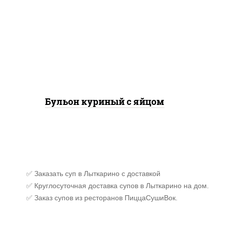
бульон куриный, яйцо
куриное
Бульон куриный с яйцом
✅ Заказать суп в Лыткарино с доставкой
✅ Круглосуточная доставка супов в Лыткарино на дом.
✅ Заказ супов из ресторанов ПиццаСушиВок.