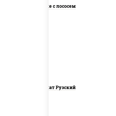
Поке с лососем
салат "айсберг", куриная грудка с
паприкой, огурцы свежие, помидоры,
соус "шеф" (майонез соус соевый зелень
чеснок), лук фри
Салат Рузский