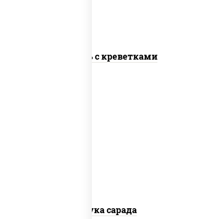
"пармезан", томаты "черри", креветки
Цезарь с креветками
пост
салат "чука", лимон, соус "ореховый"
(кешью уксус соус соевый мирин масло
растительное чеснок лук кунжут
апельсин яблоко), кунжут
Чука сарада