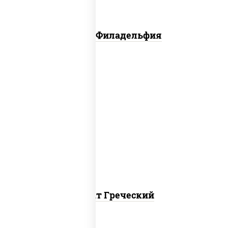
Салат Филадельфия
огурцы свежие, перец болгарский,
томаты "черри", брынза, маслины,
салатная заправка с базиликом
Салат Греческий