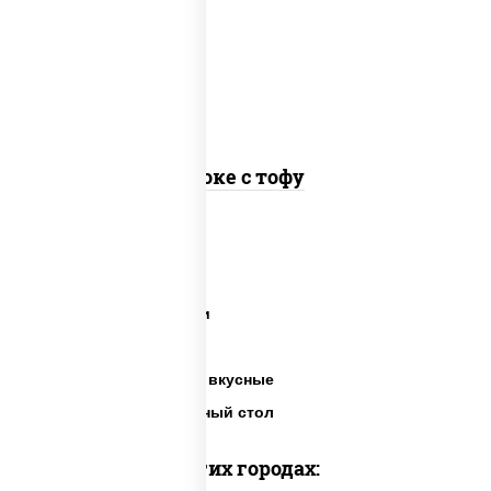
авокадо, салат "чука", соус кунжутный,
икра "масаго", кунжут, нори
Поке с тофу
Суши салаты
Салаты на праздники
Готовые салаты
Салаты недорогие и вкусные
Салаты на праздничный стол
Доставка в других городах: