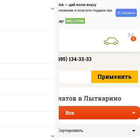
PizzaSushiWok — дай волю вкусу
Скачайте приложение и получите подарок при
Установить
заказе
по промокоду:
WELCOME
0
руб
0
+7 (495) 134-33-33
Доставка салатов в Лыткарино
Все
Сортировать