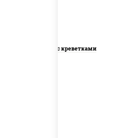
салат "чука", соус кунжутный, икра
"масаго", кунжут, нори
Поке с креветками
рис, лосось слабосоленый, огурцы
свежие, авокадо, салат "чука", соус
кунжутный, икра "масаго", кунжут, нори