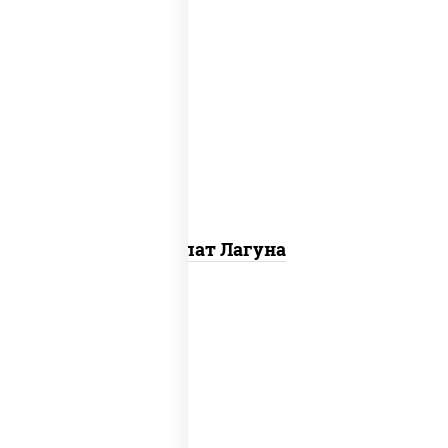
огурцы свежие, краб снежный, майонез,
яйцо куриное, сыр "эмменталь",
креветки, лук красный, икра "масаго"
Салат Лагуна
салат "айсберг", соус "цезарь" (масло
растительное загустители сахар яйца
чеснок специи перец черный
консерванты), сухарики пшеничные, сыр