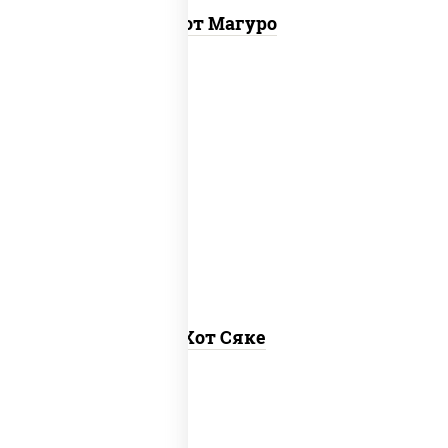
Хот Магуро
рис, нори, лосось слабосоленый, соус
"хот" (майонез кетчуп табаско чеснок
масаго)
Хот Сяке