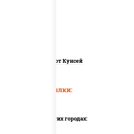
рис, нори, лосось копченый, соус "хот"
(майонез кетчуп табаско чеснок
масаго)
Хот Кунсей
Быстрые ссылки:
Доставка в других городах: