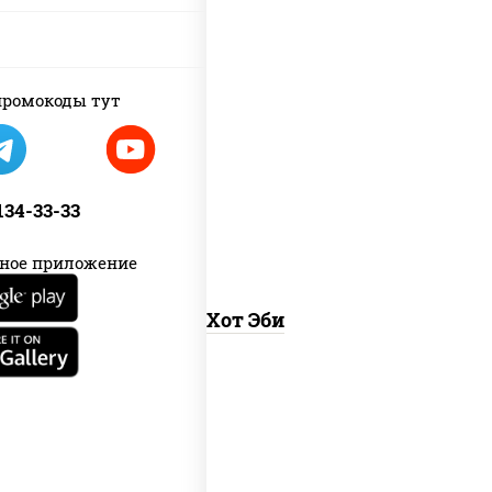
ромокоды тут
рис, нори, креветки, соус "хот" (майонез
кетчуп табаско чеснок масаго)
 134-33-33
ное приложение
Хот Эби
рис, нори, угорь копченый, соус "хот"