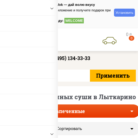
PizzaSushiWok — дай волю вкусу
Скачайте приложение и получите подарок при
Установить
заказе
по промокоду:
WELCOME
0
руб
0
+7 (495) 134-33-33
Доставка запеченных суши в Лыткарино
Запеченные
Сортировать