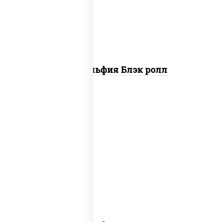
"унаги"
Филадельфия Блэк ролл
рис, нори, сыр сливочный, угорь
копченый, лосось слабосоленый, соус
"унаги", кунжут