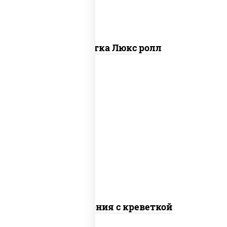
Креветка Люкс ролл
рис, нори, майонез, огурцы свежие,
авокадо, креветки, икра "масаго"
Калифорния с креветкой