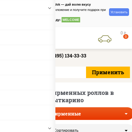
PizzaSushiWok — дай волю вкусу
Скачайте приложение и получите подарок при
Установить
заказе
по промокоду:
WELCOME
0
руб
0
+7 (495) 134-33-33
Доставка фирменных роллов в
Лыткарино
Фирменные
Сортировать