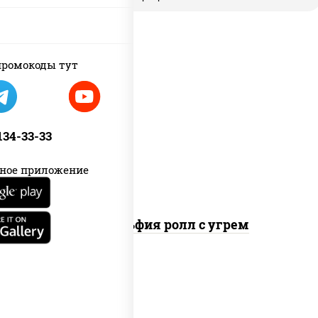
ромокоды тут
рис, нори, сыр сливочный, угорь
копченый, соус "унаги", кунжут
 134-33-33
ное приложение
Филадельфия ролл с угрем