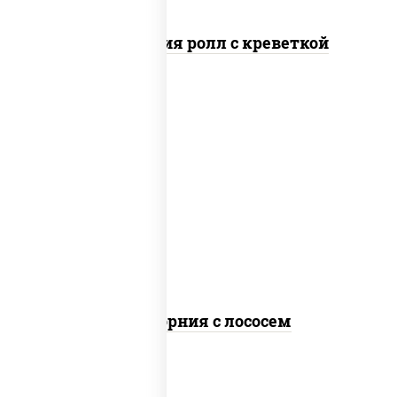
Филадельфия ролл с креветкой
рис, нори, майонез, авокадо, огурцы
свежие, лосось слабосоленый, икра
"масаго"
Калифорния с лососем