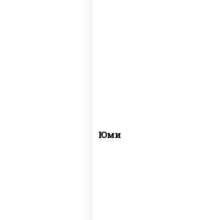
рис, нори, креветки, огурцы свежие, сыр
сливочный, лосось слабосоленый, соус
"унаги", кунжут
Юми
рис, нори, сыр сливочный, салат
"айсберг", лосось слабосоленый, соус