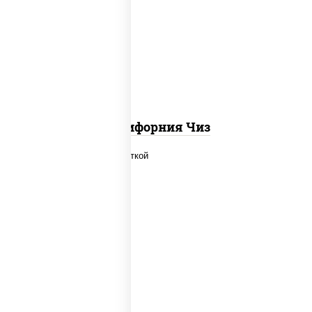
рис, нори, сыр сливочный, икра "масаго"
Калифорния Чиз
рис, нори, огурцы свежие, салат
"айсберг", сыр сливочный, креветки,
соус "унаги"