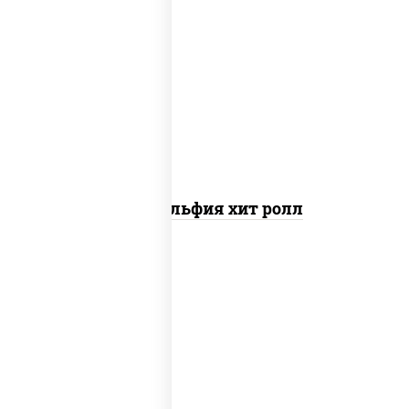
рис, нори, сыр сливочный, огурцы
свежие, омлет, лосось слабосоленый
Филадельфия хит ролл
креветки, рис, нори, майонез, икра
"масаго", кляр, сухари панировочные,
кунжут