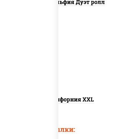
Филадельфия Дуэт ролл
рис, нори, сыр сливочный, лосось
слабосоленый, огурцы свежие, икра
"масаго"
Калифорния XXL
Быстрые ссылки: