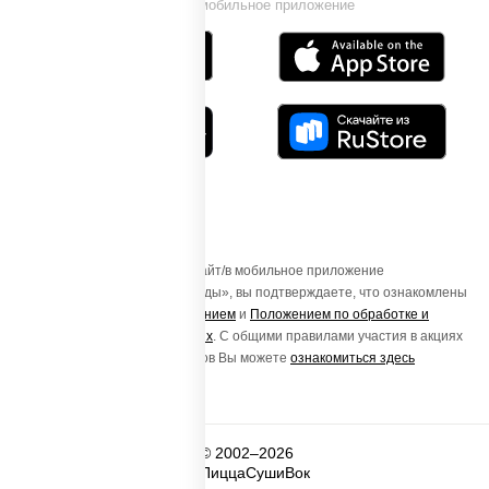
Установи мобильное приложение
Осуществляя вход на этот Сайт/в мобильное приложение
«ПиццаСушиВок - доставка еды», вы подтверждаете, что ознакомлены
с
Пользовательским соглашением
и
Положением по обработке и
защите персональных данных
. С общими правилами участия в акциях
и порядке получения подарков Вы можете
ознакомиться здесь
© 2002–2026
ПиццаСушиВок