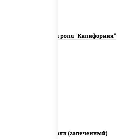
Запеченный ролл "Калифорния"
рис, нори, сыр сливочный, огурцы
свежие, куриная грудка с паприкой,
бекон, соус "унаги", кунжут
Бостон ролл (запеченный)