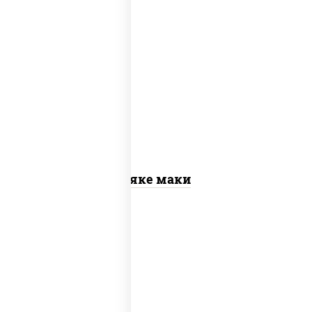
рис, нори, лосось слабосоленый
Сяке маки
рис, нори, сыр сливочный, огурцы
свежие, омлет, лосось слабосоленый