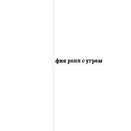
рис, нори, сыр сливочный, угорь
копченый, соус "унаги", кунжут
Филадельфия ролл с угрем
рис, нори, икра "масаго", майонез, краб
снежный, огурцы свежие, авокадо,
сухари панировочные