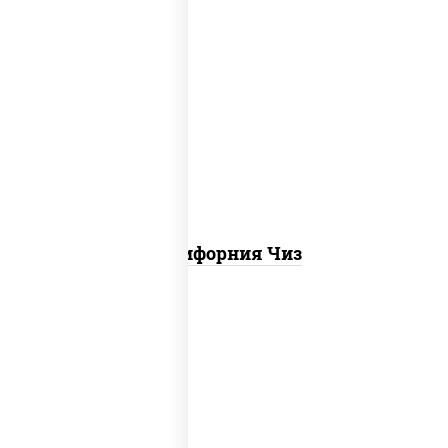
рис, нори, сыр сливочный, икра "масаго"
Калифорния Чиз
соус "цезарь" (масло растительное
загустители сахар яйца чеснок специи
перец черный консерванты), сыр
"пармезан", рис, нори, куриная грудка с