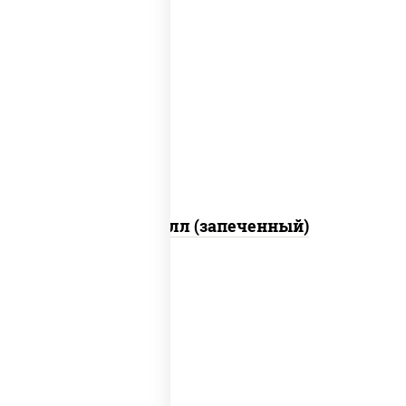
рис, нори, сыр сливочный, салат
"айсберг", куриная грудка с паприкой,
лук фри, сыр "пармезан", соус "цезарь"
(масло растительное загустители
сахар яйца чеснок специи перец черный
консерванты)
Хотто ролл (запеченный)
рис, нори, огурцы свежие, краб снежный,
икра "масаго", соус "хот" (майонез
кетчуп табаско чеснок масаго)