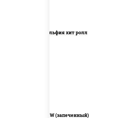
Филадельфия хит ролл
рис, нори, сыр сливочный, краб снежный,
соус "яки" (майонез чеснок масаго
лосось слабосолёный), соус "унаги"
Город PSW (запеченный)