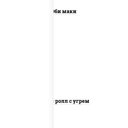
Эби маки
рис, нори, соус "спайс" (майонез соус
чили соус шрирача), угорь копченый
Спайс ролл с угрем