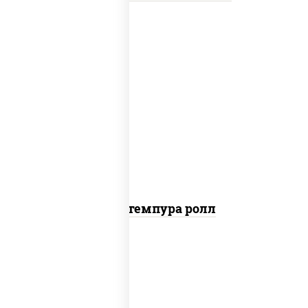
нори, краб снежный, сыр сливочный,
икра "масаго", омлет, угорь копченый,
сухари панировочные, соус "унаги"
Кани темпура ролл