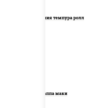
Калифорния темпура ролл
пост
рис, нори, огурцы свежие, кунжут
Каппа маки