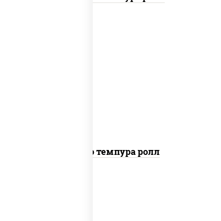
рис, нори, тунец, сыр сливочный, огурцы
свежие, соус "спайс" (майонез соус чили
соус шрирача), сухари панировочные
Бонито темпура ролл
рис, нори, сыр сливочный, огурцы