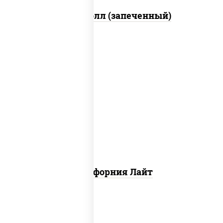
Митто ролл (запеченный)
рис, нори, майонез, краб снежный,
огурцы свежие, икра "масаго"
Калифорния Лайт