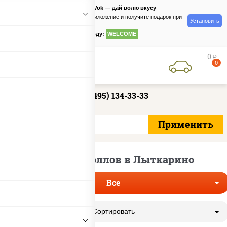
PizzaSushiWok — дай волю вкусу
Скачайте приложение и получите подарок при
Установить
заказе
по промокоду:
WELCOME
0
руб
0
+7 (495) 134-33-33
Доставка роллов в Лыткарино
Все
Сортировать