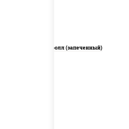
свежие, икра "масаго", соус "яки"
(майонез чеснок масаго лосось
слабосолёный), соус "унаги"
Сальмон ролл (запеченный)
рис, нори, сыр сливочный, бекон, куриная
грудка с паприкой, сыр "пармезан", соус
"цезарь" (масло растительное
загустители сахар яйца чеснок специи
перец черный консерванты)