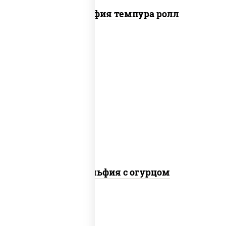
Филадельфия темпура ролл
рис, нори, сыр сливочный, огурцы
свежие, лосось слабосоленый
Филадельфия с огурцом