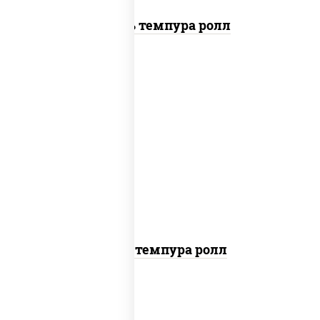
Цезарь темпура ролл
рис, нори, тунец, омлет, соус "спайс"
(майонез соус чили соус шрирача), сухари
панировочные
Тунец темпура ролл