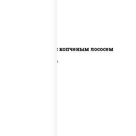
рис, нори, соус "спайс" (майонез соус
чили соус шрирача), лосось копченый
Спайс ролл с копченым лососем
рис, нори, сыр сливочный, лосось
слабосоленый, икра "масаго", сухари
панировочные