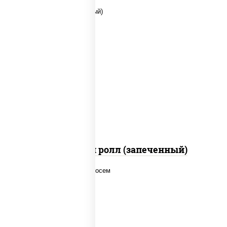
рис, нори, сыр сливочный, помидоры,
куриная грудка с паприкой, соус "спайс"
(майонез соус чили соус шрирача)
Чили чикен ролл (запеченный)