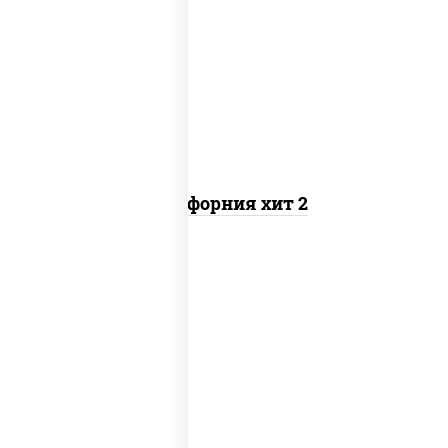
рис, нори, майонез, авокадо, краб
снежный, икра "масаго"
Калифорния хит 2
рис, нори, бекон, соус "техасский
барбекю", сыр сливочный, огурцы
свежие, сухари панировочные