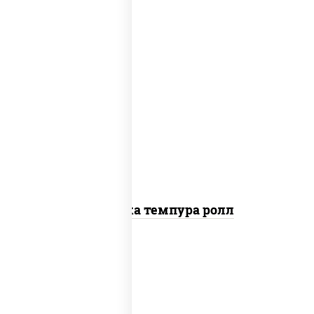
рис, нори, креветки, сыр сливочный,
салат "айсберг", сухари панировочные
Креветка темпура ролл
рис, нори, сыр сливочный, огурцы