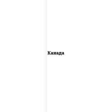
соус "унаги", рис, нори, сыр сливочный,
огурцы свежие, лосось слабосоленый,
угорь копченый, кунжут
Канада
рис, нори, майонез, авокадо, огурцы
свежие, лосось слабосоленый, икра
"масаго"