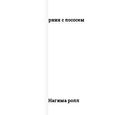
Калифорния с лососем
рис, нори, сыр сливочный, огурцы
свежие, лосось слабосоленый
Сяке Нагима ролл