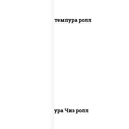
Бекон темпура ролл
рис, нори, сыр сливочный, сухари
панировочные
Темпура Чиз ролл