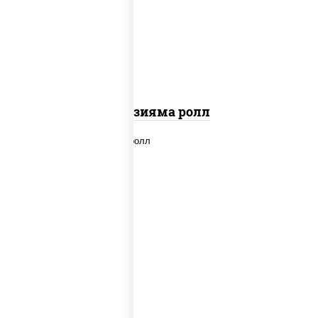
"вулкан" (креветки отварные; краб
снежный; майонез; чеснок; икра масаго)
Фудзияма ролл
new
рис, нори, лосось копченый, сыр
сливочный, огурцы свежие, соус "вулкан"
(креветки отварные; краб снежный;
майонез; чеснок; икра масаго), кунжут