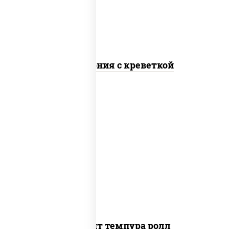
Калифорния с креветкой
рис, нори, угорь копченый, икра
"масаго", сыр сливочный, огурцы свежие,
сухари панировочные
Динамит темпура ролл