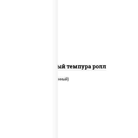
рис, нори, лосось слабосоленый, огурцы
свежие, сыр сливочный, сухари
панировочные
Сливочный темпура ролл
рис, нори, огурцы свежие, креветки,
угорь копченый, икра "масаго", соус
"хот" (майонез кетчуп табаско чеснок
масаго)