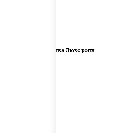
креветки, рис, нори, майонез, икра
"масаго", кляр, сухари панировочные,
кунжут
Креветка Люкс ролл
соус "цезарь" (масло растительное
загустители сахар яйца чеснок специи
перец черный консерванты), сыр
"пармезан", рис, нори, салат "айсберг",
помидоры, куриная грудка с паприкой,
сухари панировочные