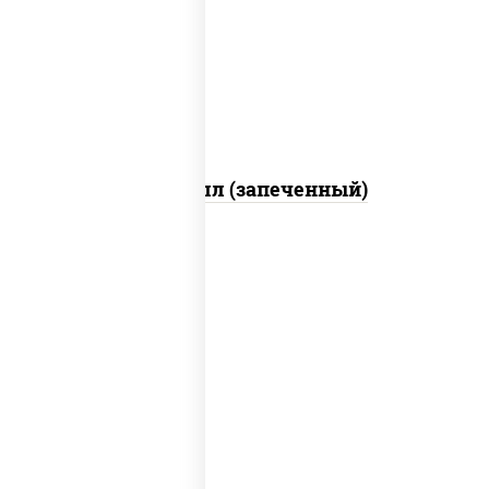
свежие, креветки, лосось слабосоленый,
соус "унаги", соус "спайс" (майонез соус
чили соус шрирача), икра "масаго"
Ойси ролл (запеченный)
рис, нори, креветки