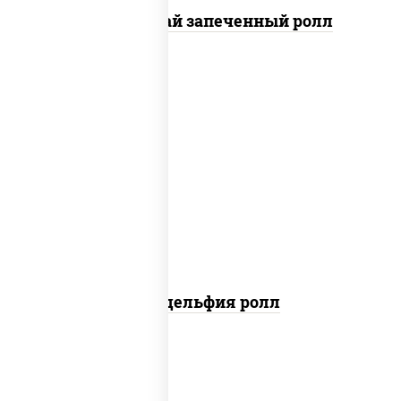
Кунсей фурай запеченный ролл
new
рис, нори, сыр сливочный, авокадо,
лосось слабосоленый
Филадельфия ролл