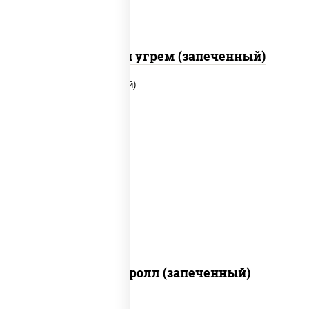
С креветкой и угрем (запеченный)
рис, нори, огурцы свежие, помидоры,
куриная грудка с паприкой, соус "шеф"
(майонез соус соевый зелень чеснок)
Тори Маки ролл (запеченный)