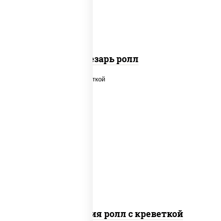
паприкой, салат "айсберг", кунжут
Цезарь ролл
рис, нори, огурцы свежие, салат
"айсберг", сыр сливочный, креветки,
соус "унаги"
Филадельфия ролл с креветкой