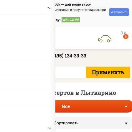
PizzaSushiWok — дай волю вкусу
Скачайте приложение и получите подарок при
Установить
заказе
по промокоду:
WELCOME
0
руб
0
+7 (495) 134-33-33
Доставка десертов в Лыткарино
Все
Сортировать