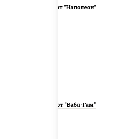
Десерт "Наполеон"
десерт-суфле с ароматом жвачки.
Десерт "Бабл-Гам"
Фисташковый торт