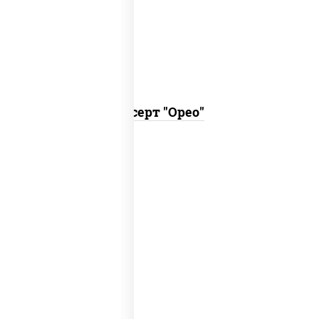
печенья орео, двумя видами крема:
шоколадный и крем чиз.
Десерт "Орео"
знаменитый десерт из слоеного теста
с легким заварным кремом.