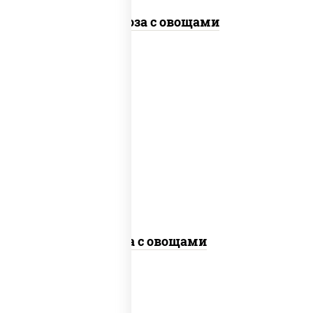
Фунчоза с овощами
пост
масло растительное, морковь, лук
репчатый, перец болгарский, кабачки,
соус "чесночный", лапша гречневая,
кунжут
Соба с овощами