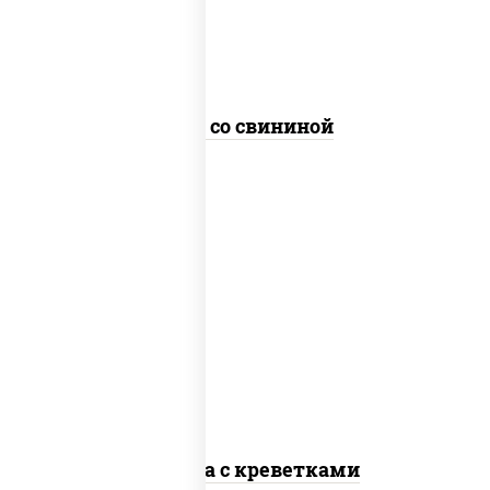
Удон со свининой
масло растительное, креветки,
морковь, лук репчатый, перец
болгарский, кабачки, соус "чесночный",
лапша стеклянная
Фунчоза с креветками