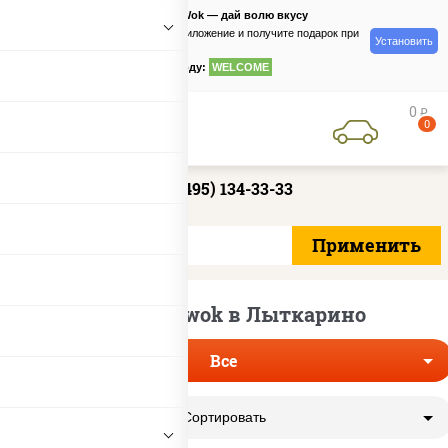
PizzaSushiWok — дай волю вкусу
Скачайте приложение и получите подарок при
Установить
заказе
по промокоду:
WELCOME
0
руб
0
+7 (495) 134-33-33
Доставка wok в Лыткарино
Все
Сортировать