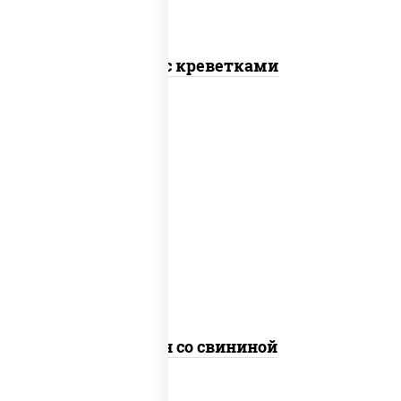
Соба с креветками
масло растительное, свинина, морковь,
лук репчатый, перец болгарский, рис,
соус "чесночный", кунжут
Тяхан со свининой