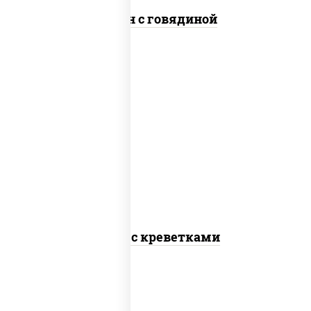
Сомен с говядиной
масло растительное, креветки,
морковь, лук репчатый, перец
болгарский, рис, соус "чесночный",
кунжут
Тяхан с креветками