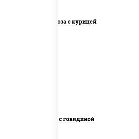
Фунчоза с курицей
масло растительное, говядина,
морковь, лук репчатый, перец
болгарский, кабачки, соус "чесночный",
лапша гречневая
Соба с говядиной