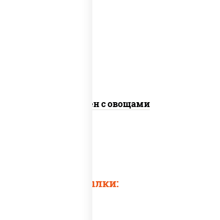
масло растительное, морковь, лук
репчатый, перец болгарский, кабачки,
соус "чесночный", лапша яичная, кунжут
Сомен с овощами
Быстрые ссылки: