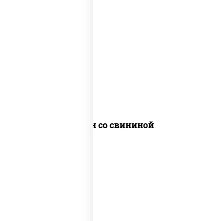
масло растительное, свинина, морковь,
лук репчатый, перец болгарский,
кабачки, соус "чесночный", лапша яичная
Сомен со свининой
масло растительное, свинина, морковь,
лук репчатый, перец болгарский,
кабачки, соус "чесночный", лапша