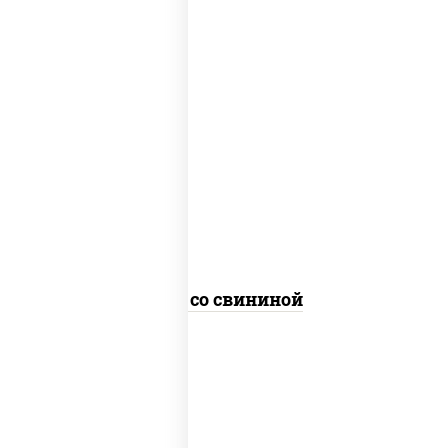
масло растительное, свинина, морковь,
лук репчатый, перец болгарский,
кабачки, соус "чесночный", лапша
гречневая
Соба со свининой
пост
масло растительное, морковь, лук