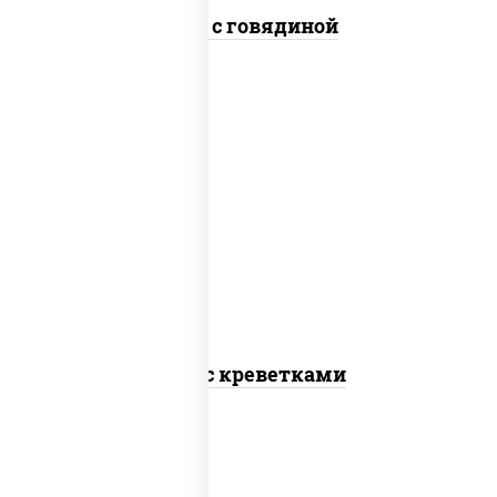
Удон с говядиной
масло растительное, креветки,
морковь, лук репчатый, перец
болгарский, кабачки, соус "чесночный",
лапша пшеничная
Удон с креветками