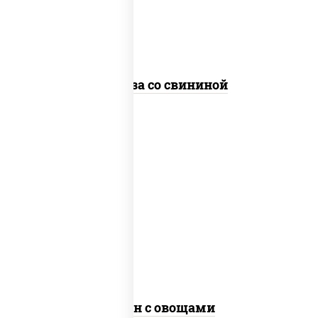
стеклянная
Фунчоза со свининой
пост
масло растительное, морковь, лук
репчатый, перец болгарский, рис, соус
"чесночный", кунжут
Тяхан с овощами