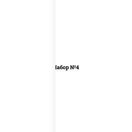
пицца цезарь (26 см), ролл цезарь, ролл
калифорния хит 2
Набор №4
пицца деревенская (26 см), пицца
летняя (26 см), пицца шашлычная (26
см)