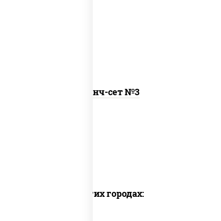
онигири с крабом, рамен
Ланч-сет №3
Пицца наборы
Суши вок наборы
Набор суш
Доставка в других городах: