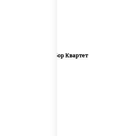
пицца москвичка мини, пицца барбекю
мини, пицца летняя мини, пицца
пепперони мини
Набор Квартет
пицца верона (26 см), пицца любимая (26
см), пицца бавария (26 см), пицца
пепперони лайт (26 см), пицца
фермерская (26 см), пицца гурман (26
см)