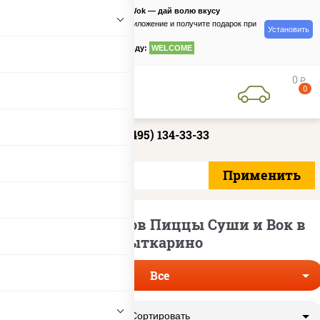
PizzaSushiWok — дай волю вкусу
Скачайте приложение и получите подарок при
Установить
заказе
по промокоду:
WELCOME
0
руб
0
+7 (495) 134-33-33
Доставка наборов Пиццы Суши и Вок в
Лыткарино
Все
Сортировать