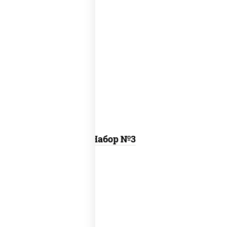
ассорти фунэ, пицца пепперони (26 см)
Набор №3
том ям
, цезарь темпура ролл