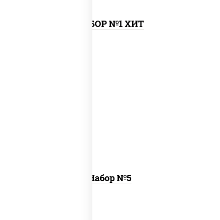
НАБОР №1 ХИТ
пицца чизбургер (26 см), креветка
темпура ролл, цезарь темпура ролл
Набор №5