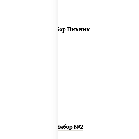
Набор Пикник
ассорти катана
,
пицца 4 вкуса (26 см)
Набор №2