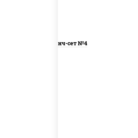
Ланч-сет №4
бульон куриный с гренками, удон с
курицей