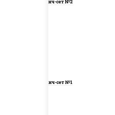
Ланч-сет №2
бульон куриный с гренками, курица
терияки с рисом
Ланч-сет №1