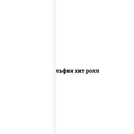
рис, нори, сыр сливочный, огурцы
свежие, омлет, лосось слабосоленый
Филадельфия хит ролл
соус "унаги", рис, нори, сыр сливочный,
огурцы свежие, лосось слабосоленый,
угорь копченый, кунжут