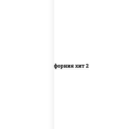
рис, нори, майонез, авокадо, краб
снежный, икра "масаго"
Калифорния хит 2
рис, нори, бекон, соус "техасский
барбекю", сыр сливочный, огурцы
свежие, сухари панировочные