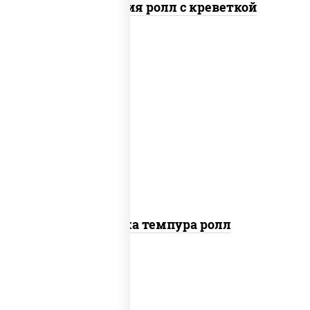
Филадельфия ролл с креветкой
рис, нори, креветки, сыр сливочный,
салат "айсберг", сухари панировочные
Креветка темпура ролл