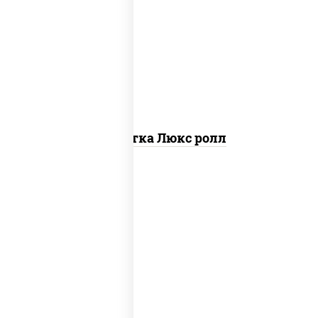
креветки, рис, нори, майонез, икра
"масаго", кляр, сухари панировочные,
кунжут
Креветка Люкс ролл
соус "цезарь" (масло растительное
загустители сахар яйца чеснок специи
перец черный консерванты), сыр
"пармезан", рис, нори, салат "айсберг",
помидоры, куриная грудка с паприкой,
сухари панировочные