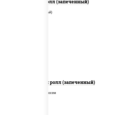
Бостон ролл (запеченный)
рис, нори, сыр сливочный, помидоры,
куриная грудка с паприкой, соус "спайс"
(майонез соус чили соус шрирача)
Чили чикен ролл (запеченный)