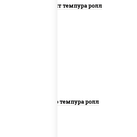
Динамит темпура ролл
рис, нори, тунец, сыр сливочный, огурцы
свежие, соус "спайс" (майонез соус чили
соус шрирача), сухари панировочные
Бонито темпура ролл