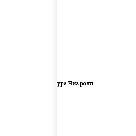
рис, нори, сыр сливочный, сухари
панировочные
Темпура Чиз ролл
рис, нори, огурцы свежие, краб снежный,
икра "масаго", соус "хот" (майонез