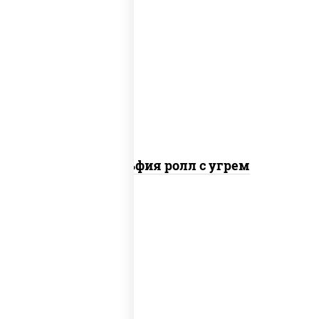
рис, нори, сыр сливочный, угорь
копченый, соус "унаги", кунжут
Филадельфия ролл с угрем
рис, нори, икра "масаго", майонез, краб
снежный, огурцы свежие, авокадо,
сухари панировочные