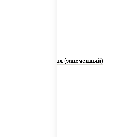
рис, нори, сыр сливочный, огурцы
свежие, креветки, лосось слабосоленый,
соус "унаги", соус "спайс" (майонез соус
чили соус шрирача), икра "масаго"
Ойси ролл (запеченный)
рис, нори, креветки