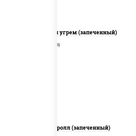
С креветкой и угрем (запеченный)
рис, нори, огурцы свежие, помидоры,
куриная грудка с паприкой, соус "шеф"
(майонез соус соевый зелень чеснок)
Тори Маки ролл (запеченный)