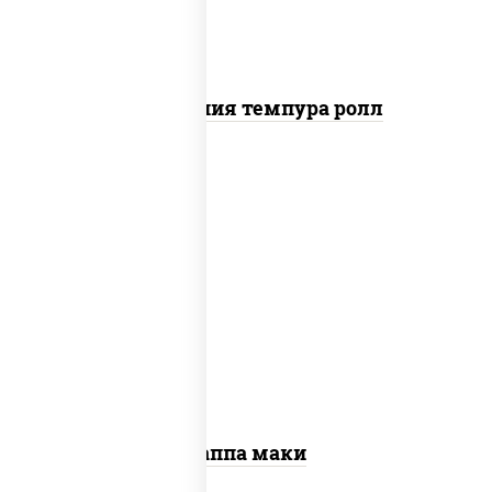
Калифорния темпура ролл
пост
рис, нори, огурцы свежие, кунжут
Каппа маки