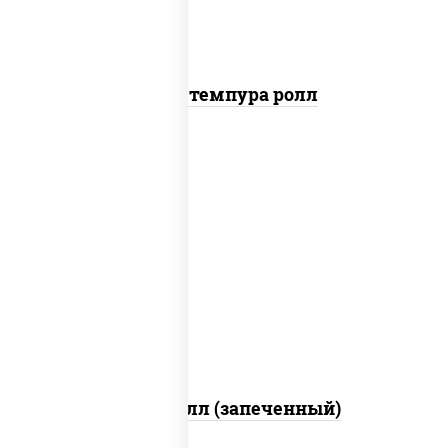
Бекон темпура ролл
рис, нори, сыр сливочный, салат
"айсберг", куриная грудка с паприкой,
лук фри, сыр "пармезан", соус "цезарь"
(масло растительное загустители
сахар яйца чеснок специи перец черный
консерванты)
Хотто ролл (запеченный)