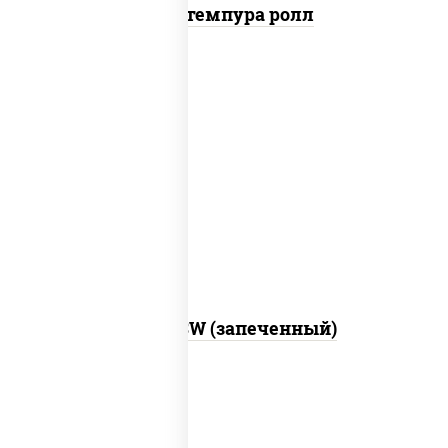
Кани темпура ролл
рис, нори, сыр сливочный, краб снежный,
соус "яки" (майонез чеснок масаго
лосось слабосолёный), соус "унаги"
Город PSW (запеченный)