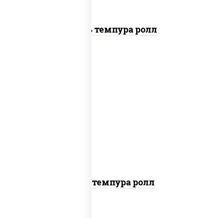
Цезарь темпура ролл
рис, нори, тунец, омлет, соус "спайс"
(майонез соус чили соус шрирача), сухари
панировочные
Тунец темпура ролл