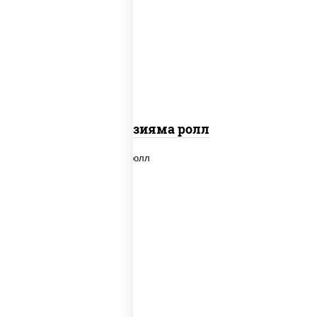
рис, нори, омлет, сыр сливочный,
огурцы свежие, икра "масаго", соус
"вулкан" (креветки отварные; краб
снежный; майонез; чеснок; икра масаго)
Фудзияма ролл
new
рис, нори, лосось копченый, сыр
сливочный, огурцы свежие, соус "вулкан"
(креветки отварные; краб снежный;
майонез; чеснок; икра масаго), кунжут