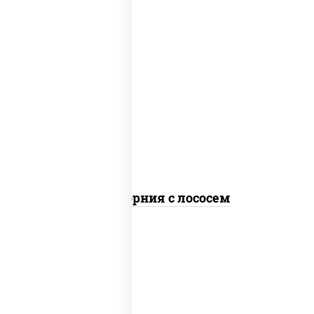
рис, нори, майонез, авокадо, огурцы
свежие, лосось слабосоленый, икра
"масаго"
Калифорния с лососем
рис, нори, сыр сливочный, огурцы