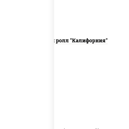
кетчуп табаско чеснок масаго)
Запеченный ролл "Калифорния"
рис, нори, сыр сливочный, огурцы
свежие, куриная грудка с паприкой,
бекон, соус "унаги", кунжут