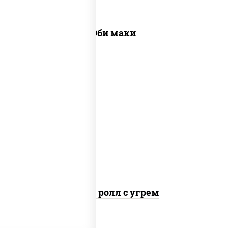
Эби маки
рис, нори, соус "спайс" (майонез соус
чили соус шрирача), угорь копченый
Спайс ролл с угрем