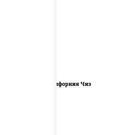
рис, нори, сыр сливочный, икра "масаго"
Калифорния Чиз
рис, нори, сыр сливочный, бекон, куриная
грудка с паприкой, сыр "пармезан", соус
"цезарь" (масло растительное