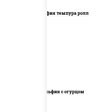
Филадельфия темпура ролл
рис, нори, сыр сливочный, огурцы
свежие, лосось слабосоленый
Филадельфия с огурцом