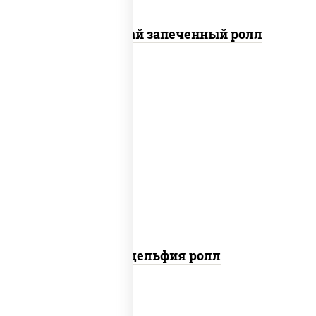
Кунсей фурай запеченный ролл
new
рис, нори, сыр сливочный, авокадо,
лосось слабосоленый
Филадельфия ролл