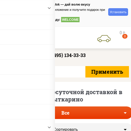
PizzaSushiWok — дай волю вкусу
Скачайте приложение и получите подарок при
Установить
заказе
по промокоду:
WELCOME
0
руб
0
+7 (495) 134-33-33
Роллы с круглосуточной доставкой в
Лыткарино
Все
Сортировать