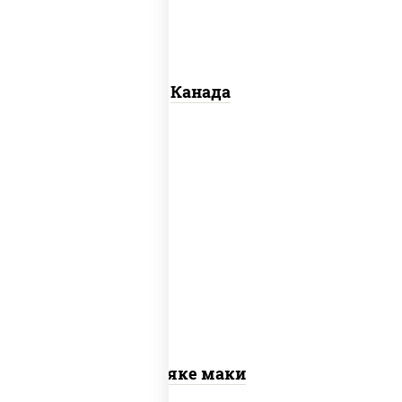
Канада
рис, нори, лосось слабосоленый
Сяке маки