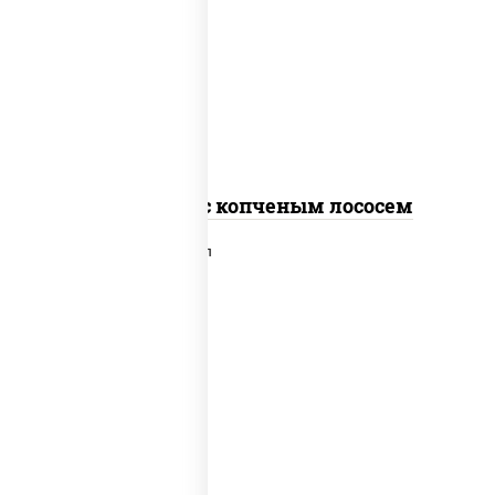
рис, нори, соус "спайс" (майонез соус
чили соус шрирача), лосось копченый
Спайс ролл с копченым лососем
рис, нори, сыр сливочный, лосось
слабосоленый, икра "масаго", сухари
панировочные