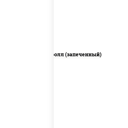
рис, нори, сыр сливочный, огурцы
свежие, икра "масаго", соус "яки"
(майонез чеснок масаго лосось
слабосолёный), соус "унаги"
Сальмон ролл (запеченный)
соус "цезарь" (масло растительное
загустители сахар яйца чеснок специи
перец черный консерванты), сыр
"пармезан", рис, нори, куриная грудка с
паприкой, салат "айсберг", кунжут