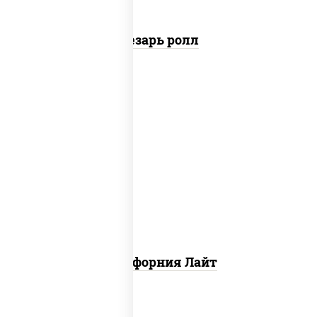
Цезарь ролл
рис, нори, майонез, краб снежный,
огурцы свежие, икра "масаго"
Калифорния Лайт