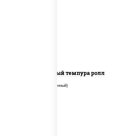
рис, нори, лосось слабосоленый, огурцы
свежие, сыр сливочный, сухари
панировочные
Сливочный темпура ролл
рис, нори, огурцы свежие, креветки,
угорь копченый, икра "масаго", соус
"хот" (майонез кетчуп табаско чеснок
масаго)