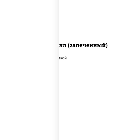
загустители сахар яйца чеснок специи
перец черный консерванты)
Митто ролл (запеченный)
рис, нори, огурцы свежие, салат
"айсберг", сыр сливочный, креветки,
соус "унаги"