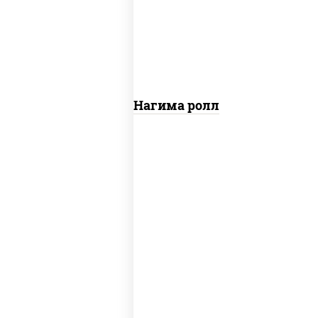
свежие, лосось слабосоленый
Сяке Нагима ролл
нори, краб снежный, сыр сливочный,
икра "масаго", омлет, угорь копченый,
сухари панировочные, соус "унаги"