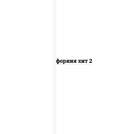
рис, нори, майонез, авокадо, краб
снежный, икра "масаго"
Калифорния хит 2
рис, нори, бекон, соус "техасский
барбекю", сыр сливочный, огурцы
свежие, сухари панировочные