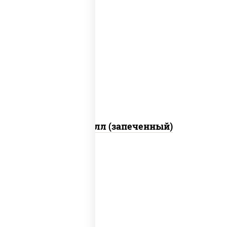
рис, нори, сыр сливочный, салат
"айсберг", куриная грудка с паприкой,
лук фри, сыр "пармезан", соус "цезарь"
(масло растительное загустители
сахар яйца чеснок специи перец черный
консерванты)
Хотто ролл (запеченный)
рис, нори, огурцы свежие, краб снежный,
икра "масаго", соус "хот" (майонез
кетчуп табаско чеснок масаго)