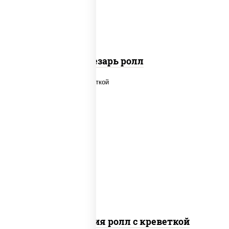
паприкой, салат "айсберг", кунжут
Цезарь ролл
рис, нори, огурцы свежие, салат
"айсберг", сыр сливочный, креветки,
соус "унаги"
Филадельфия ролл с креветкой