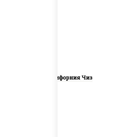
рис, нори, сыр сливочный, икра "масаго"
Калифорния Чиз
соус "цезарь" (масло растительное
загустители сахар яйца чеснок специи
перец черный консерванты), сыр
"пармезан", рис, нори, куриная грудка с