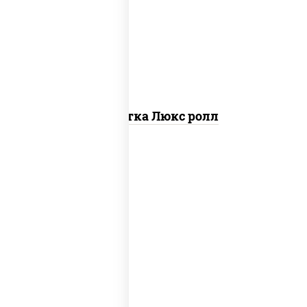
креветки, рис, нори, майонез, икра
"масаго", кляр, сухари панировочные,
кунжут
Креветка Люкс ролл
соус "цезарь" (масло растительное
загустители сахар яйца чеснок специи
перец черный консерванты), сыр
"пармезан", рис, нори, салат "айсберг",
помидоры, куриная грудка с паприкой,
сухари панировочные