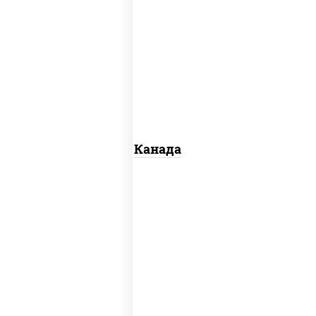
соус "унаги", рис, нори, сыр сливочный,
огурцы свежие, лосось слабосоленый,
угорь копченый, кунжут
Канада
рис, нори, майонез, авокадо, огурцы
свежие, лосось слабосоленый, икра
"масаго"