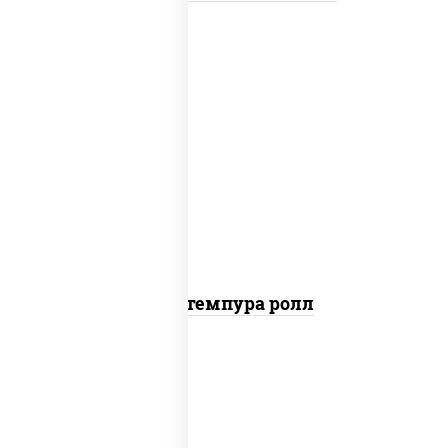
нори, краб снежный, сыр сливочный,
икра "масаго", омлет, угорь копченый,
сухари панировочные, соус "унаги"
Кани темпура ролл