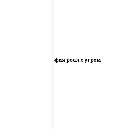
рис, нори, сыр сливочный, угорь
копченый, соус "унаги", кунжут
Филадельфия ролл с угрем
рис, нори, икра "масаго", майонез, краб
снежный, огурцы свежие, авокадо,
сухари панировочные