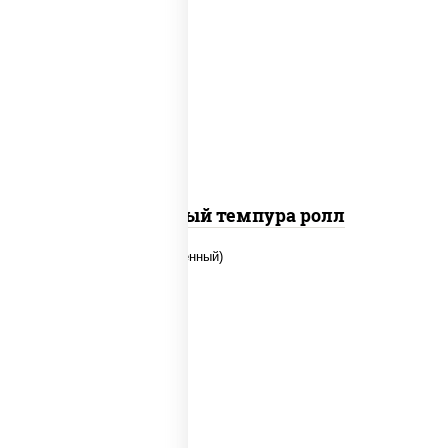
рис, нори, лосось слабосоленый, огурцы
свежие, сыр сливочный, сухари
панировочные
Сливочный темпура ролл
рис, нори, огурцы свежие, креветки,
угорь копченый, икра "масаго", соус
"хот" (майонез кетчуп табаско чеснок
масаго)