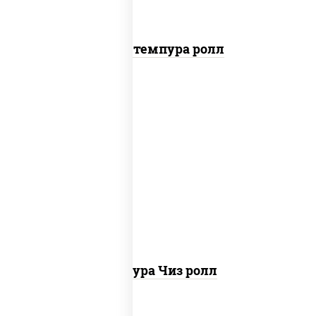
Бекон темпура ролл
рис, нори, сыр сливочный, сухари
панировочные
Темпура Чиз ролл