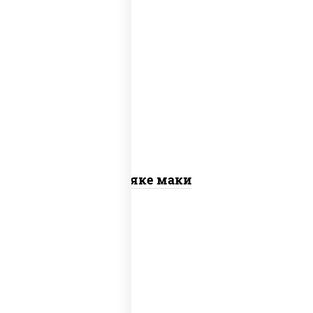
рис, нори, лосось слабосоленый
Сяке маки
рис, нори, сыр сливочный, огурцы
свежие, омлет, лосось слабосоленый