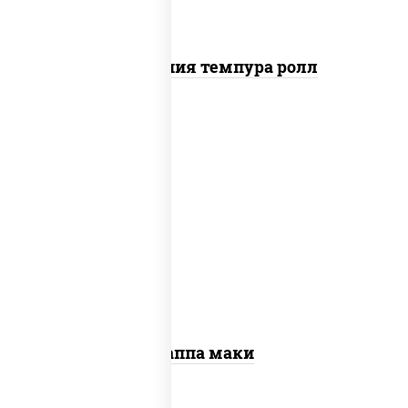
Калифорния темпура ролл
пост
рис, нори, огурцы свежие, кунжут
Каппа маки