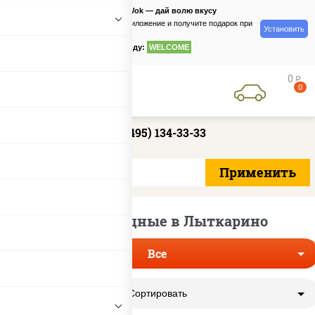
PizzaSushiWok — дай волю вкусу
Скачайте приложение и получите подарок при
Установить
заказе
по промокоду:
WELCOME
0
руб
0
+7 (495) 134-33-33
Роллы овощные в Лыткарино
Все
Сортировать