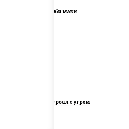
Эби маки
рис, нори, соус "спайс" (майонез соус
чили соус шрирача), угорь копченый
Спайс ролл с угрем