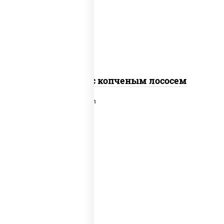
рис, нори, соус "спайс" (майонез соус
чили соус шрирача), лосось копченый
Спайс ролл с копченым лососем
рис, нори, сыр сливочный, лосось
слабосоленый, икра "масаго", сухари
панировочные