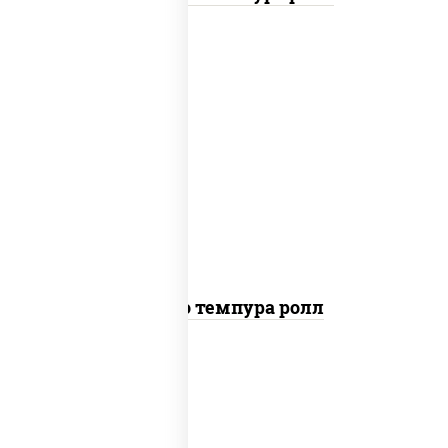
рис, нори, тунец, сыр сливочный, огурцы
свежие, соус "спайс" (майонез соус чили
соус шрирача), сухари панировочные
Бонито темпура ролл
рис, нори, сыр сливочный, огурцы