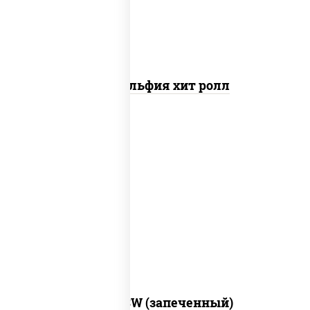
Филадельфия хит ролл
рис, нори, сыр сливочный, краб снежный,
соус "яки" (майонез чеснок масаго
лосось слабосолёный), соус "унаги"
Город PSW (запеченный)