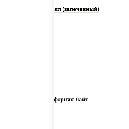
Митто ролл (запеченный)
рис, нори, майонез, краб снежный,
огурцы свежие, икра "масаго"
Калифорния Лайт