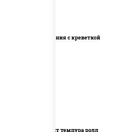
Калифорния с креветкой
рис, нори, угорь копченый, икра
"масаго", сыр сливочный, огурцы свежие,
сухари панировочные
Динамит темпура ролл