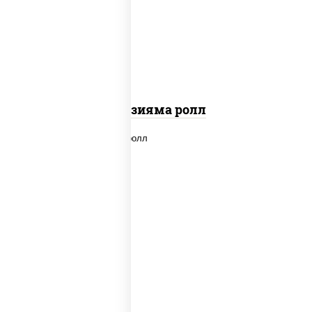
"вулкан" (креветки отварные; краб
снежный; майонез; чеснок; икра масаго)
Фудзияма ролл
new
рис, нори, лосось копченый, сыр
сливочный, огурцы свежие, соус "вулкан"
(креветки отварные; краб снежный;
майонез; чеснок; икра масаго), кунжут