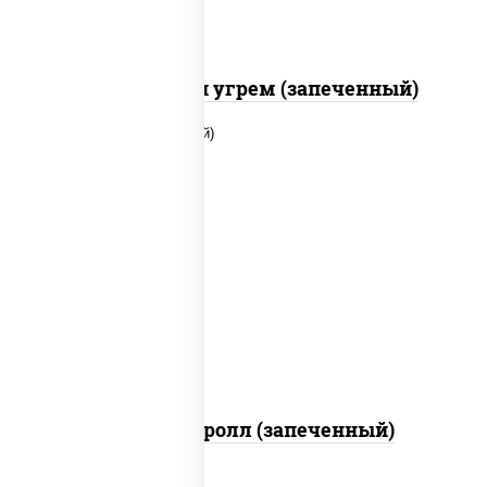
С креветкой и угрем (запеченный)
рис, нори, огурцы свежие, помидоры,
куриная грудка с паприкой, соус "шеф"
(майонез соус соевый зелень чеснок)
Тори Маки ролл (запеченный)