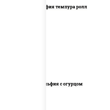
Филадельфия темпура ролл
рис, нори, сыр сливочный, огурцы
свежие, лосось слабосоленый
Филадельфия с огурцом