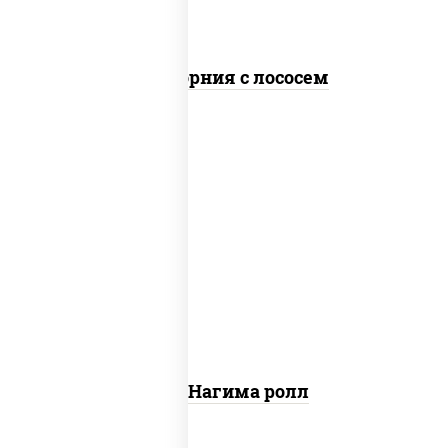
Калифорния с лососем
рис, нори, сыр сливочный, огурцы
свежие, лосось слабосоленый
Сяке Нагима ролл