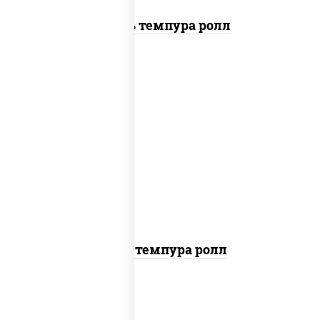
Цезарь темпура ролл
рис, нори, тунец, омлет, соус "спайс"
(майонез соус чили соус шрирача), сухари
панировочные
Тунец темпура ролл