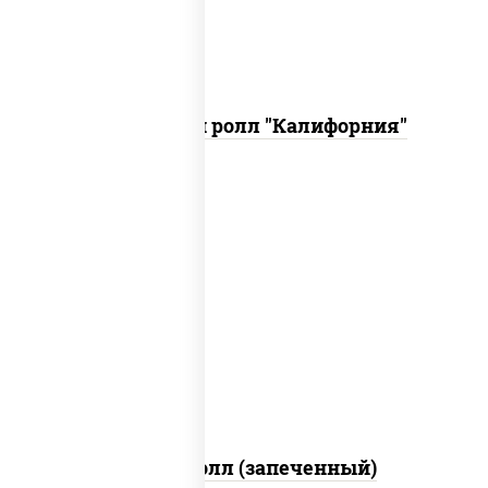
Запеченный ролл "Калифорния"
рис, нори, сыр сливочный, огурцы
свежие, куриная грудка с паприкой,
бекон, соус "унаги", кунжут
Бостон ролл (запеченный)