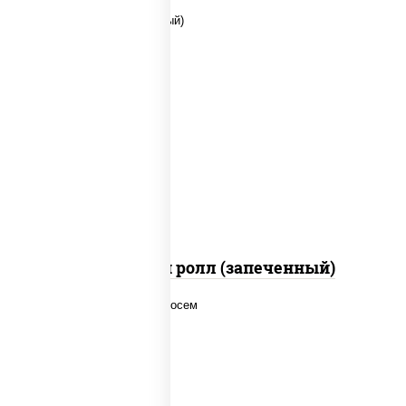
рис, нори, сыр сливочный, помидоры,
куриная грудка с паприкой, соус "спайс"
(майонез соус чили соус шрирача)
Чили чикен ролл (запеченный)