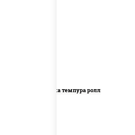
рис, нори, креветки, сыр сливочный,
салат "айсберг", сухари панировочные
Креветка темпура ролл
рис, нори, сыр сливочный, огурцы