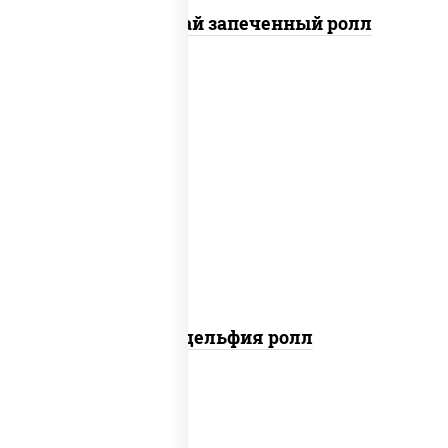
Кунсей фурай запеченный ролл
new
рис, нори, сыр сливочный, авокадо,
лосось слабосоленый
Филадельфия ролл