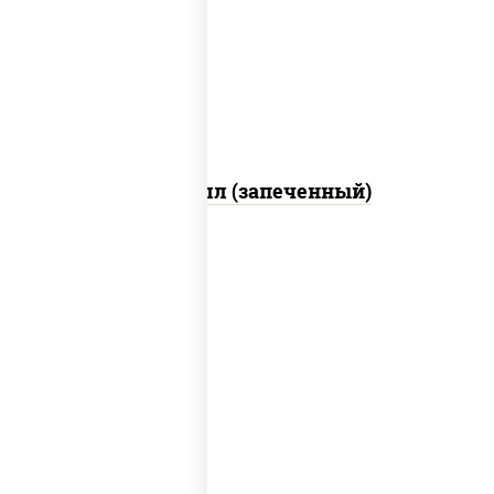
свежие, креветки, лосось слабосоленый,
соус "унаги", соус "спайс" (майонез соус
чили соус шрирача), икра "масаго"
Ойси ролл (запеченный)
рис, нори, креветки