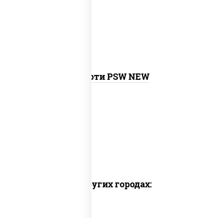
ролл,
токио темпура ролл
, бекон
темпура ролл, сливочный темпура
ролл, креветка темпура ролл,
запеченный ролл калифорния
,
запеченный лосось
, бостон ролл,
ролл сальмон
Ассорти PSW NEW
Доставка в других городах: