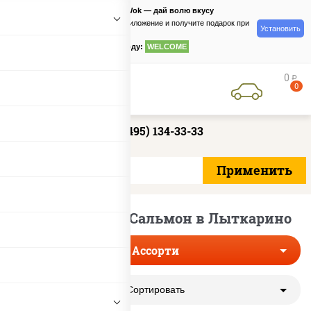
PizzaSushiWok — дай волю вкусу
Скачайте приложение и получите подарок при
Установить
заказе
по промокоду:
WELCOME
0
руб
0
+7 (495) 134-33-33
Сеты с роллом Сальмон в Лыткарино
Ассорти
Сортировать