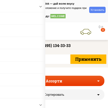
PizzaSushiWok — дай волю вкусу
Скачайте приложение и получите подарок при
Установить
заказе
по промокоду:
WELCOME
0
руб
0
+7 (495) 134-33-33
Ассорти
Сортировать