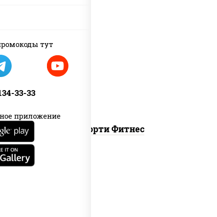
пост
ромокоды тут
ясай маки, каппа маки, чука ролл
 134-33-33
ное приложение
Ассорти Фитнес