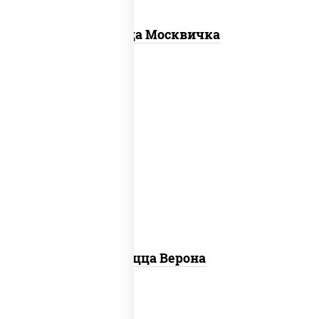
Пицца Москвичка
соус "шеф" (майонез соус соевый
зелень чеснок), моцарелла для
пиццы, колбаса "пепперони",
шампиньоны св, помидоры
Пицца Верона