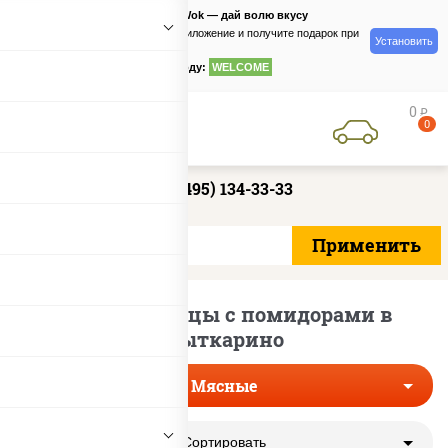
PizzaSushiWok — дай волю вкусу
Скачайте приложение и получите подарок при
Установить
заказе
по промокоду:
WELCOME
0
руб
0
+7 (495) 134-33-33
Мясные пиццы с помидорами в
Лыткарино
Мясные
Сортировать