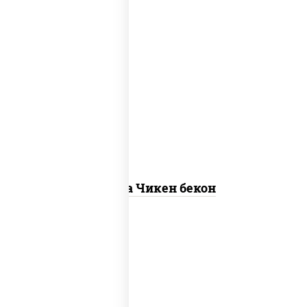
грудка куриная, бекон, колбаса
"пепперони", моцарелла для пиццы,
пицца соус (томаты базилик
орегано чеснок), помидоры, соус
"горчичный" (майонез горчица)
Пицца Чикен бекон