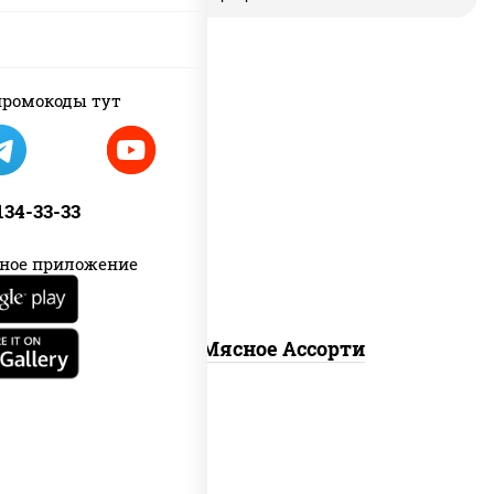
ромокоды тут
пицца соус (томаты базилик
орегано чеснок), моцарелла для
пиццы, помидоры, говядина, свинина,
 134-33-33
грудка куриная, бекон
ное приложение
Пицца Мясное Ассорти