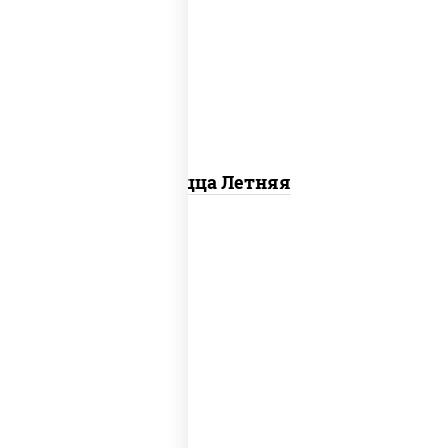
соус "шеф" (майонез соус соевый
зелень чеснок), помидоры, грудка
куриная, огурцы свежие, моцарелла
для пиццы
Пицца Летняя
соус "томатно - горчичный",
моцарелла для пиццы, шампиньоны
св, помидоры, перец болгарский,
говядина, грудка куриная, бекон