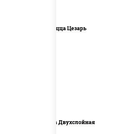
Пицца Цезарь
соус "томатно - горчичный", лук
красный, огурцы маринованные,
ветчина, бекон, моцарелла для
пиццы, помидоры, грудка куриная
Пицца Двухслойная